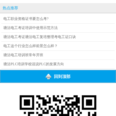
员培训开课通告
备维修维护
热点推荐
电工职业资格证书要怎么考?
塘沽电工考证培训中使用示范方法
塘沽电工考证塘沽电工复培整理考电工证口诀
电工这个行业怎么样前景怎么样？
塘沽电工培训班常年开班
塘沽PLC培训学校说说PLC的发展方向
回到顶部