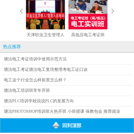
天津职业卫生管理人
高低压电工考证班
西门子200/30
员培训开课通告
备维修维护
热点推荐
塘沽电工考证培训中使用示范方法
塘沽电工考证塘沽电工复培整理考电工证口诀
电工这个行业怎么样前景怎么样？
塘沽电工培训班常年开班
塘沽PLC培训学校说说PLC的发展方向
塘沽PHOTOSHOP培训班火热开班 小班授课 保教包会 推荐就业
回到顶部