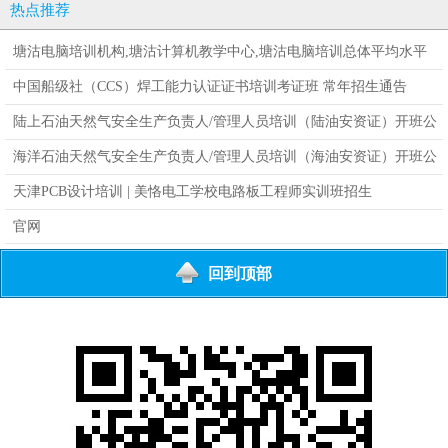
员培训开课通告
备维修维护
热点推荐
塘沽电脑培训机构,塘沽计算机教学中心,塘沽电脑培训总体平均水平
中国船级社（CCS）焊工能力认证证书培训考证班 常年招生通告
陆上石油天然气安全生产负责人/管理人员培训（陆油安资证）开班公
告
海洋石油天然气安全生产负责人/管理人员培训（海油安资证）开班公
告
天津PCB设计培训 | 美恪电工学校电路板工程师实训班招生
官网
回到顶部