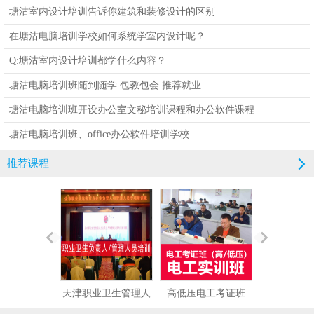
塘沽室内设计培训告诉你建筑和装修设计的区别
在塘沽电脑培训学校如何系统学室内设计呢？
Q:塘沽室内设计培训都学什么内容？
塘沽电脑培训班随到随学 包教包会 推荐就业
塘沽电脑培训班开设办公室文秘培训课程和办公软件课程
塘沽电脑培训班、office办公软件培训学校
推荐课程
天津职业卫生管理人
高低压电工考证班
西门子200/30